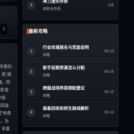
神刀迷失传奇
3
0次
单职业传奇
最新攻略
行会攻城报名与奖励说明
1
06-13
攻略
传奇的
新手前期资源怎么分配
2
06-16
其“超
攻略
趣。同
跨服战场阵容搭配建议
能彰显
3
06-15
攻略
作技
情四溢
装备回收和转生路线解析
4
06-14
了传奇
攻略
地，为
、丰富