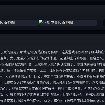
玩家的目光，那就是“超变热血传奇私服”。这类游戏不仅继承了经典热血
变革，为玩家带来前所未有的游戏体验。 超变热血传奇私服，顾名思义，
的等级限制被大幅打破，玩家能够以惊人的速度成长，享受快速变强的乐
特效，每一件装备都力求独一无二，让玩家在追求极致战斗力的同时，也
还引入了诸多新颖玩法。比如，更加丰富的副本挑战，不仅考验玩家的操
家可以携带强大的宠物伙伴并肩作战，增添战斗的乐趣与策略性；以及激
一提的是，尽管超变热血传奇私服在玩法上进行了诸多创新，但它依然保留
游戏中，玩家可以结识来自五湖四海的朋友，共同组建公会，参与攻城掠
许多玩家心中最宝贵的回忆。 总之，超变热血传奇私服以其独特的魅力