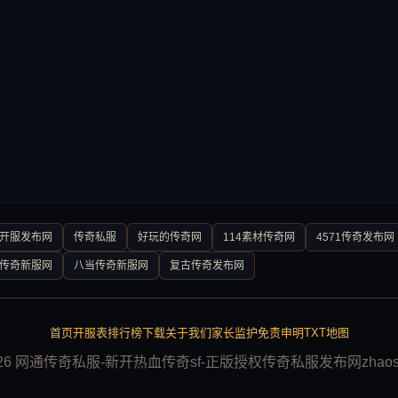
0开服发布网
传奇私服
好玩的传奇网
114素材传奇网
4571传奇发布网
传奇新服网
八当传奇新服网
复古传奇发布网
首页
开服表
排行榜
下载
关于我们
家长监护
免责申明
TXT地图
026 网通传奇私服-新开热血传奇sf-正版授权传奇私服发布网zhaosf