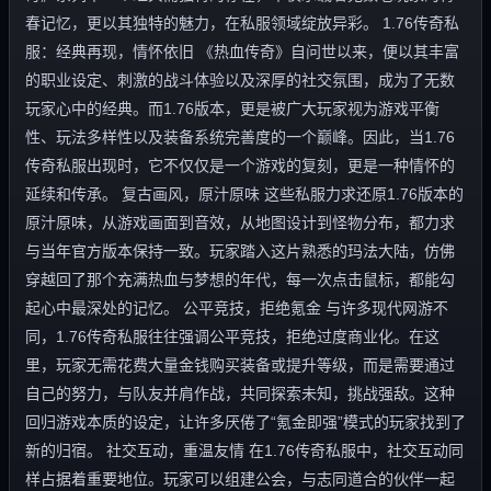
春记忆，更以其独特的魅力，在私服领域绽放异彩。 1.76传奇私
服：经典再现，情怀依旧 《热血传奇》自问世以来，便以其丰富
的职业设定、刺激的战斗体验以及深厚的社交氛围，成为了无数
玩家心中的经典。而1.76版本，更是被广大玩家视为游戏平衡
性、玩法多样性以及装备系统完善度的一个巅峰。因此，当1.76
传奇私服出现时，它不仅仅是一个游戏的复刻，更是一种情怀的
延续和传承。 复古画风，原汁原味 这些私服力求还原1.76版本的
原汁原味，从游戏画面到音效，从地图设计到怪物分布，都力求
与当年官方版本保持一致。玩家踏入这片熟悉的玛法大陆，仿佛
穿越回了那个充满热血与梦想的年代，每一次点击鼠标，都能勾
起心中最深处的记忆。 公平竞技，拒绝氪金 与许多现代网游不
同，1.76传奇私服往往强调公平竞技，拒绝过度商业化。在这
里，玩家无需花费大量金钱购买装备或提升等级，而是需要通过
自己的努力，与队友并肩作战，共同探索未知，挑战强敌。这种
回归游戏本质的设定，让许多厌倦了“氪金即强”模式的玩家找到了
新的归宿。 社交互动，重温友情 在1.76传奇私服中，社交互动同
样占据着重要地位。玩家可以组建公会，与志同道合的伙伴一起