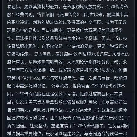
春记忆，更以其独特的魅力，在私服领域绽放异彩。 1.76传奇私
服：经典再现，情怀依旧 《热血传奇》自问世以来，便以其丰富
的职业设定、刺激的战斗体验以及深厚的社交氛围，成为了无数
玩家心中的经典。而1.76版本，更是被广大玩家视为游戏平衡
性、玩法多样性以及装备系统完善度的一个巅峰。因此，当1.76
传奇私服出现时，它不仅仅是一个游戏的复刻，更是一种情怀的
延续和传承。 复古画风，原汁原味 这些私服力求还原1.76版本的
原汁原味，从游戏画面到音效，从地图设计到怪物分布，都力求
与当年官方版本保持一致。玩家踏入这片熟悉的玛法大陆，仿佛
穿越回了那个充满热血与梦想的年代，每一次点击鼠标，都能勾
起心中最深处的记忆。 公平竞技，拒绝氪金 与许多现代网游不
同，1.76传奇私服往往强调公平竞技，拒绝过度商业化。在这
里，玩家无需花费大量金钱购买装备或提升等级，而是需要通过
自己的努力，与队友并肩作战，共同探索未知，挑战强敌。这种
回归游戏本质的设定，让许多厌倦了“氪金即强”模式的玩家找到了
新的归宿。 社交互动，重温友情 在1.76传奇私服中，社交互动同
样占据着重要地位。玩家可以组建公会，与志同道合的伙伴一起