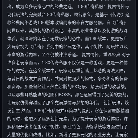
出，成为众多玩家心中的经典之选。 1.80传奇私服：复古情怀与
现代玩法的完美融合 80传奇私服，顾名思义，是基于《传奇》这
款经典网络游戏1.80版本改编而来的非官方服务器。自《传奇》
问世以来，其独特的游戏设定、丰富的职业体系以及刺激的战斗
体验，就深深烙印在了无数玩家的心中。而1.80版本，更是被广
大玩家视为《传奇》系列中的经典之作，其平衡性、耐玩性以及
丰富的游戏内容，至今仍被津津乐道。 复古情怀，重温经典 对于
许多老玩家而言，1.80传奇私服不仅仅是一款游戏，更是一种情
怀的寄托。在这个版本中，玩家可以重新踏上熟悉的玛法大陆，
与昔日的战友并肩作战，共同对抗强大的怪物，争夺稀有的装备
和资源。那些曾经让人热血沸腾的PK场景、紧张刺激的攻城战，
以及那些耳熟能详的地图和BOSS，都在这里得到了完美的复刻，
让玩家仿佛穿越回了那个充满激情与梦想的年代。 创新玩法，焕
发新生 然而，1.80传奇私服并非简单的复刻，它在保留原版精髓
的同时，也融入了诸多创新元素。为了提升玩家的游戏体验，许
多私服开发者在游戏平衡性、职业特色、装备系统等方面进行了
大量的优化和改进。比如，新增了更多元化的职业分支，让玩家