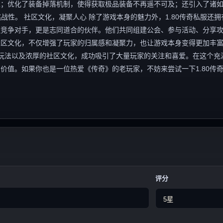
；优化了装备掉落机制，使得获取极品装备不再遥不可及；还引入了诸如
战性。 社区文化，凝聚人心 除了游戏本身的魅力外，1.80传奇私服还拥
是竞争对手，更是志同道合的伙伴。他们共同组建公会、参与活动、分享
社区文化，不仅增强了玩家的归属感和凝聚力，也让游戏本身变得更加丰
新的玩法以及浓厚的社区文化，成功吸引了大量玩家的关注和喜爱。在这个充
价值。如果你也是一位热爱《传奇》的老玩家，不妨来尝试一下1.80传
评分