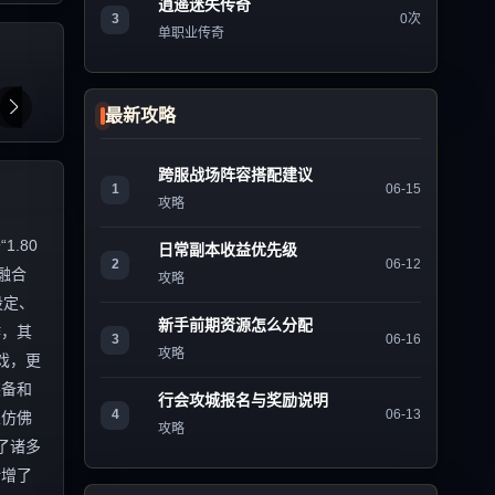
逍遥迷失传奇
3
0次
单职业传奇
最新攻略
跨服战场阵容搭配建议
1
06-15
攻略
.80
日常副本收益优先级
2
06-12
融合
攻略
设定、
新手前期资源怎么分配
作，其
3
06-16
攻略
戏，更
装备和
行会攻城报名与奖励说明
4
06-13
家仿佛
攻略
了诸多
新增了