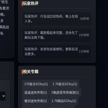
“转生
玩家热评
有着浓
攻略，
玩家热评：行会战比较热闹，晚上在线
30秒前
富多
人多。
满挑战
玩家热评：截图看起来完整，适合先了
奇私
3分钟前
解玩法再下载。
玩家热评：安卓包安装顺利，更新后活
1分钟前
动更多。
相关专题
176复古523sy(1)
1.76复古523sy(1)
逍遥迷失传奇(1)
0氪超变传奇端游(1)
傲剑迷失传奇(1)
1.76精品523sy(1)