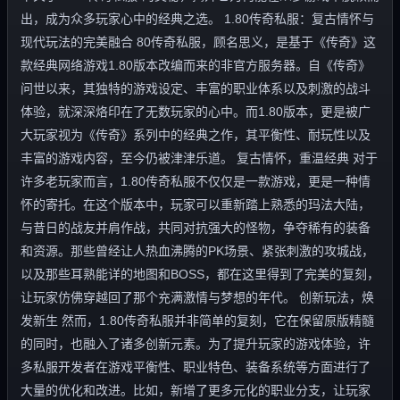
出，成为众多玩家心中的经典之选。 1.80传奇私服：复古情怀与
现代玩法的完美融合 80传奇私服，顾名思义，是基于《传奇》这
款经典网络游戏1.80版本改编而来的非官方服务器。自《传奇》
问世以来，其独特的游戏设定、丰富的职业体系以及刺激的战斗
体验，就深深烙印在了无数玩家的心中。而1.80版本，更是被广
大玩家视为《传奇》系列中的经典之作，其平衡性、耐玩性以及
丰富的游戏内容，至今仍被津津乐道。 复古情怀，重温经典 对于
许多老玩家而言，1.80传奇私服不仅仅是一款游戏，更是一种情
怀的寄托。在这个版本中，玩家可以重新踏上熟悉的玛法大陆，
与昔日的战友并肩作战，共同对抗强大的怪物，争夺稀有的装备
和资源。那些曾经让人热血沸腾的PK场景、紧张刺激的攻城战，
以及那些耳熟能详的地图和BOSS，都在这里得到了完美的复刻，
让玩家仿佛穿越回了那个充满激情与梦想的年代。 创新玩法，焕
发新生 然而，1.80传奇私服并非简单的复刻，它在保留原版精髓
的同时，也融入了诸多创新元素。为了提升玩家的游戏体验，许
多私服开发者在游戏平衡性、职业特色、装备系统等方面进行了
大量的优化和改进。比如，新增了更多元化的职业分支，让玩家