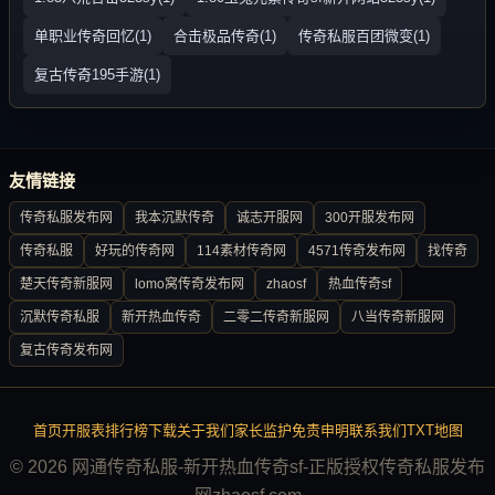
单职业传奇回忆(1)
合击极品传奇(1)
传奇私服百团微变(1)
复古传奇195手游(1)
友情链接
传奇私服发布网
我本沉默传奇
诚志开服网
300开服发布网
传奇私服
好玩的传奇网
114素材传奇网
4571传奇发布网
找传奇
楚天传奇新服网
lomo窝传奇发布网
zhaosf
热血传奇sf
沉默传奇私服
新开热血传奇
二零二传奇新服网
八当传奇新服网
复古传奇发布网
首页
开服表
排行榜
下载
关于我们
家长监护
免责申明
联系我们
TXT地图
© 2026 网通传奇私服-新开热血传奇sf-正版授权传奇私服发布