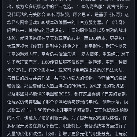
出，成为众多玩家心中的经典之选。 1.80传奇私服：复古情怀与
现代玩法的完美融合 80传奇私服，顾名思义，是基于《传奇》这
款经典网络游戏1.80版本改编而来的非官方服务器。自《传奇》
问世以来，其独特的游戏设定、丰富的职业体系以及刺激的战斗
体验，就深深烙印在了无数玩家的心中。而1.80版本，更是被广
大玩家视为《传奇》系列中的经典之作，其平衡性、耐玩性以及
丰富的游戏内容，至今仍被津津乐道。 复古情怀，重温经典 对于
许多老玩家而言，1.80传奇私服不仅仅是一款游戏，更是一种情
怀的寄托。在这个版本中，玩家可以重新踏上熟悉的玛法大陆，
与昔日的战友并肩作战，共同对抗强大的怪物，争夺稀有的装备
和资源。那些曾经让人热血沸腾的PK场景、紧张刺激的攻城战，
以及那些耳熟能详的地图和BOSS，都在这里得到了完美的复刻，
让玩家仿佛穿越回了那个充满激情与梦想的年代。 创新玩法，焕
发新生 然而，1.80传奇私服并非简单的复刻，它在保留原版精髓
的同时，也融入了诸多创新元素。为了提升玩家的游戏体验，许
多私服开发者在游戏平衡性、职业特色、装备系统等方面进行了
大量的优化和改进。比如，新增了更多元化的职业分支，让玩家