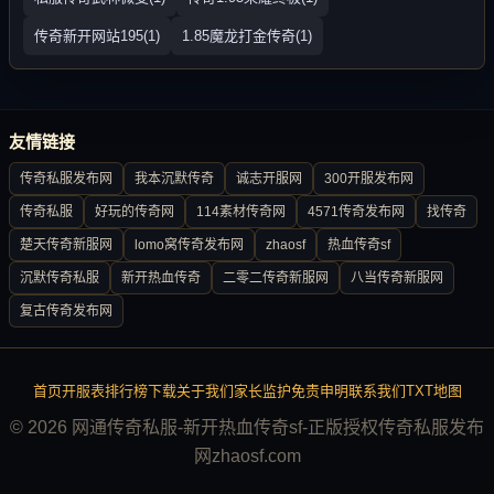
传奇新开网站195(1)
1.85魔龙打金传奇(1)
友情链接
传奇私服发布网
我本沉默传奇
诚志开服网
300开服发布网
传奇私服
好玩的传奇网
114素材传奇网
4571传奇发布网
找传奇
楚天传奇新服网
lomo窝传奇发布网
zhaosf
热血传奇sf
沉默传奇私服
新开热血传奇
二零二传奇新服网
八当传奇新服网
复古传奇发布网
首页
开服表
排行榜
下载
关于我们
家长监护
免责申明
联系我们
TXT地图
© 2026 网通传奇私服-新开热血传奇sf-正版授权传奇私服发布
网zhaosf.com