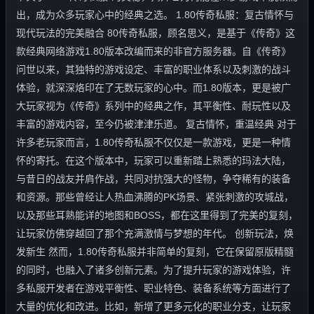
出，成为众多玩家心中的经典之选。 1.80传奇私服：复古情怀与
现代玩法的完美融合 80传奇私服，顾名思义，是基于《传奇》这
款经典网络游戏1.80版本改编而来的非官方服务器。自《传奇》
问世以来，其独特的游戏设定、丰富的职业体系以及刺激的战斗
体验，就深深烙印在了无数玩家的心中。而1.80版本，更是被广
大玩家视为《传奇》系列中的经典之作，其平衡性、耐玩性以及
丰富的游戏内容，至今仍被津津乐道。 复古情怀，重温经典 对于
许多老玩家而言，1.80传奇私服不仅仅是一款游戏，更是一种情
怀的寄托。在这个版本中，玩家可以重新踏上熟悉的玛法大陆，
与昔日的战友并肩作战，共同对抗强大的怪物，争夺稀有的装备
和资源。那些曾经让人热血沸腾的PK场景、紧张刺激的攻城战，
以及那些耳熟能详的地图和BOSS，都在这里得到了完美的复刻，
让玩家仿佛穿越回了那个充满激情与梦想的年代。 创新玩法，焕
发新生 然而，1.80传奇私服并非简单的复刻，它在保留原版精髓
的同时，也融入了诸多创新元素。为了提升玩家的游戏体验，许
多私服开发者在游戏平衡性、职业特色、装备系统等方面进行了
大量的优化和改进。比如，新增了更多元化的职业分支，让玩家