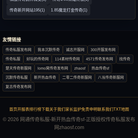
传奇新开网站195(1)
1.85魔龙打金传奇(1)
友情链接
传奇私服发布网
我本沉默传奇
诚志开服网
300开服发布网
传奇私服
好玩的传奇网
114素材传奇网
4571传奇发布网
找传奇
楚天传奇新服网
lomo窝传奇发布网
zhaosf
热血传奇sf
沉默传奇私服
新开热血传奇
二零二传奇新服网
八当传奇新服网
复古传奇发布网
首页
开服表
排行榜
下载
关于我们
家长监护
免责申明
联系我们
TXT地图
© 2026 网通传奇私服-新开热血传奇sf-正版授权传奇私服发布
网zhaosf.com