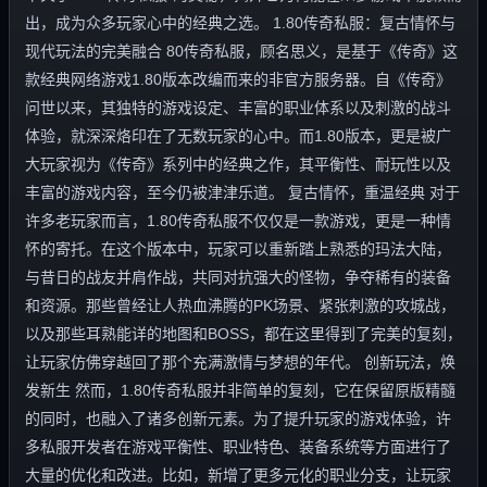
出，成为众多玩家心中的经典之选。 1.80传奇私服：复古情怀与
现代玩法的完美融合 80传奇私服，顾名思义，是基于《传奇》这
款经典网络游戏1.80版本改编而来的非官方服务器。自《传奇》
问世以来，其独特的游戏设定、丰富的职业体系以及刺激的战斗
体验，就深深烙印在了无数玩家的心中。而1.80版本，更是被广
大玩家视为《传奇》系列中的经典之作，其平衡性、耐玩性以及
丰富的游戏内容，至今仍被津津乐道。 复古情怀，重温经典 对于
许多老玩家而言，1.80传奇私服不仅仅是一款游戏，更是一种情
怀的寄托。在这个版本中，玩家可以重新踏上熟悉的玛法大陆，
与昔日的战友并肩作战，共同对抗强大的怪物，争夺稀有的装备
和资源。那些曾经让人热血沸腾的PK场景、紧张刺激的攻城战，
以及那些耳熟能详的地图和BOSS，都在这里得到了完美的复刻，
让玩家仿佛穿越回了那个充满激情与梦想的年代。 创新玩法，焕
发新生 然而，1.80传奇私服并非简单的复刻，它在保留原版精髓
的同时，也融入了诸多创新元素。为了提升玩家的游戏体验，许
多私服开发者在游戏平衡性、职业特色、装备系统等方面进行了
大量的优化和改进。比如，新增了更多元化的职业分支，让玩家