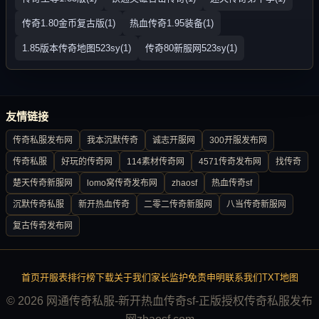
传奇1.80金币复古版(1)
热血传奇1.95装备(1)
1.85版本传奇地图523sy(1)
传奇80新服网523sy(1)
友情链接
传奇私服发布网
我本沉默传奇
诚志开服网
300开服发布网
传奇私服
好玩的传奇网
114素材传奇网
4571传奇发布网
找传奇
楚天传奇新服网
lomo窝传奇发布网
zhaosf
热血传奇sf
沉默传奇私服
新开热血传奇
二零二传奇新服网
八当传奇新服网
复古传奇发布网
首页
开服表
排行榜
下载
关于我们
家长监护
免责申明
联系我们
TXT地图
© 2026 网通传奇私服-新开热血传奇sf-正版授权传奇私服发布