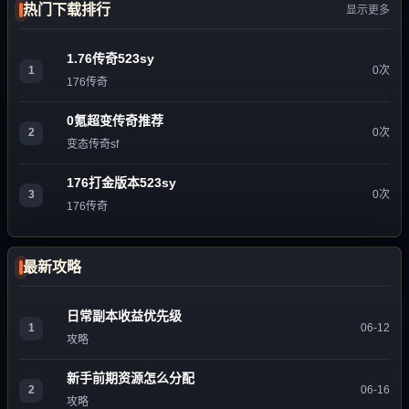
热门下载排行
显示更多
1.76传奇523sy
1
0次
176传奇
0氪超变传奇推荐
2
0次
变态传奇sf
176打金版本523sy
3
0次
176传奇
最新攻略
日常副本收益优先级
1
06-12
攻略
新手前期资源怎么分配
2
06-16
攻略