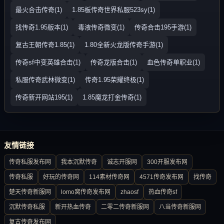
最火合击传奇(1)
1.85板传奇世界私服523sy(1)
找传奇1.95版本(1)
毒液传奇微变(1)
传奇合击195手游(1)
复古王朝传奇1.85(1)
1.80全新火龙版传奇手游(1)
传奇sf中变英雄合击(1)
传奇龙版合击(1)
血色传奇单职业(1)
私服传奇武林微变(1)
传奇1.95荣耀终极(1)
传奇新开网站195(1)
1.85魔龙打金传奇(1)
友情链接
传奇私服发布网
我本沉默传奇
诚志开服网
300开服发布网
传奇私服
好玩的传奇网
114素材传奇网
4571传奇发布网
找传奇
楚天传奇新服网
lomo窝传奇发布网
zhaosf
热血传奇sf
沉默传奇私服
新开热血传奇
二零二传奇新服网
八当传奇新服网
复古传奇发布网