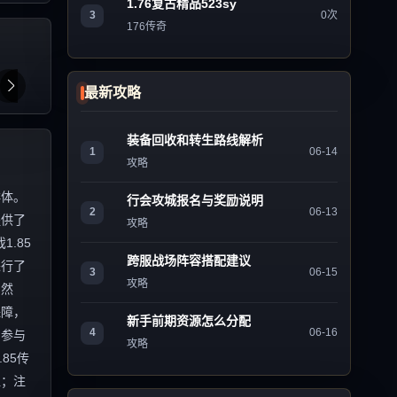
1.76复古精品523sy
3
0次
176传奇
最新攻略
装备回收和转生路线解析
1
06-14
攻略
群体。
行会攻城报名与奖励说明
2
06-13
提供了
攻略
.85
跨服战场阵容搭配建议
进行了
3
06-15
攻略
 然
保障，
新手前期资源怎么分配
4
06-16
的参与
攻略
85传
值；注