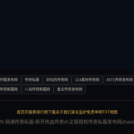
0开服发布网
传奇私服
好玩的传奇网
114素材传奇网
4571传奇发布网
传奇新服网
八当传奇新服网
复古传奇发布网
首页
开服表
排行榜
下载
关于我们
家长监护
免责申明
TXT地图
026 网通传奇私服-新开热血传奇sf-正版授权传奇私服发布网zhaosf