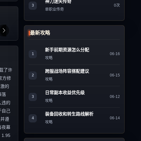
神刀迷失传奇
3
0次
单职业传奇
最新攻略
新手前期资源怎么分配
1
06-16
攻略
载了许
跨服战场阵容搭配建议
2
06-15
官方修
攻略
刺激的
日常副本收益优先级
掉落
3
06-12
攻略
久违的
于自己
装备回收和转生路线解析
4
06-14
全并遵
攻略
当夜幕
.95