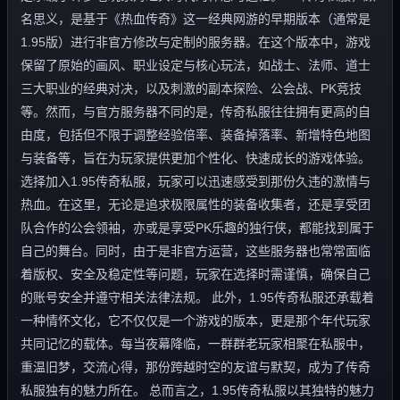
名思义，是基于《热血传奇》这一经典网游的早期版本（通常是
1.95版）进行非官方修改与定制的服务器。在这个版本中，游戏
保留了原始的画风、职业设定与核心玩法，如战士、法师、道士
三大职业的经典对决，以及刺激的副本探险、公会战、PK竞技
等。然而，与官方服务器不同的是，传奇私服往往拥有更高的自
由度，包括但不限于调整经验倍率、装备掉落率、新增特色地图
与装备等，旨在为玩家提供更加个性化、快速成长的游戏体验。
选择加入1.95传奇私服，玩家可以迅速感受到那份久违的激情与
热血。在这里，无论是追求极限属性的装备收集者，还是享受团
队合作的公会领袖，亦或是享受PK乐趣的独行侠，都能找到属于
自己的舞台。同时，由于是非官方运营，这些服务器也常常面临
着版权、安全及稳定性等问题，玩家在选择时需谨慎，确保自己
的账号安全并遵守相关法律法规。 此外，1.95传奇私服还承载着
一种情怀文化，它不仅仅是一个游戏的版本，更是那个年代玩家
共同记忆的载体。每当夜幕降临，一群群老玩家相聚在私服中，
重温旧梦，交流心得，那份跨越时空的友谊与默契，成为了传奇
私服独有的魅力所在。 总而言之，1.95传奇私服以其独特的魅力