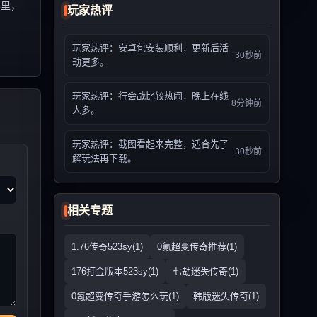
界里，
玩家热评
玩家热评：安卓包安装顺利，更新后活
30秒前
动更多。
玩家热评：行会战比较热闹，晚上在线
8分钟前
人多。
玩家热评：截图看起来完整，适合先了
30秒前
解玩法再下载。
相关专题
1.76传奇523sy(1)
0氪超变传奇推荐(1)
176打金版本523sy(1)
七劫迷失传奇(1)
0氪超变传奇手游怎么玩(1)
韩版迷失传奇(1)