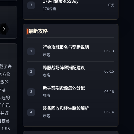
176打金版本523sy
3
0次
176传奇
最新攻略
行会攻城报名与奖励说明
1
06-13
攻略
载了许
跨服战场阵容搭配建议
2
06-15
官方修
攻略
刺激的
新手前期资源怎么分配
掉落
3
06-16
攻略
久违的
于自己
装备回收和转生路线解析
4
06-14
全并遵
攻略
当夜幕
.95