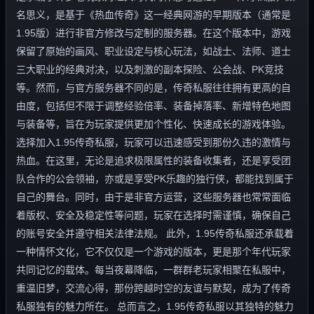
名思义，是基于《热血传奇》这一经典网游的早期版本（通常是
1.95版）进行非官方修改与定制的服务器。在这个版本中，游戏
保留了原始的画风、职业设定与核心玩法，如战士、法师、道士
三大职业的经典对决，以及刺激的副本探险、公会战、PK竞技
等。然而，与官方服务器不同的是，传奇私服往往拥有更高的自
由度，包括但不限于调整经验倍率、装备掉落率、新增特色地图
与装备等，旨在为玩家提供更加个性化、快速成长的游戏体验。
选择加入1.95传奇私服，玩家可以迅速感受到那份久违的激情与
热血。在这里，无论是追求极限属性的装备收集者，还是享受团
队合作的公会领袖，亦或是享受PK乐趣的独行侠，都能找到属于
自己的舞台。同时，由于是非官方运营，这些服务器也常常面临
着版权、安全及稳定性等问题，玩家在选择时需谨慎，确保自己
的账号安全并遵守相关法律法规。 此外，1.95传奇私服还承载着
一种情怀文化，它不仅仅是一个游戏的版本，更是那个年代玩家
共同记忆的载体。每当夜幕降临，一群群老玩家相聚在私服中，
重温旧梦，交流心得，那份跨越时空的友谊与默契，成为了传奇
私服独有的魅力所在。 总而言之，1.95传奇私服以其独特的魅力