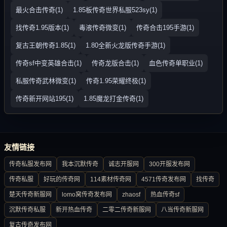
最火合击传奇(1)
1.85板传奇世界私服523sy(1)
找传奇1.95版本(1)
毒液传奇微变(1)
传奇合击195手游(1)
复古王朝传奇1.85(1)
1.80全新火龙版传奇手游(1)
传奇sf中变英雄合击(1)
传奇龙版合击(1)
血色传奇单职业(1)
私服传奇武林微变(1)
传奇1.95荣耀终极(1)
传奇新开网站195(1)
1.85魔龙打金传奇(1)
友情链接
传奇私服发布网
我本沉默传奇
诚志开服网
300开服发布网
传奇私服
好玩的传奇网
114素材传奇网
4571传奇发布网
找传奇
楚天传奇新服网
lomo窝传奇发布网
zhaosf
热血传奇sf
沉默传奇私服
新开热血传奇
二零二传奇新服网
八当传奇新服网
复古传奇发布网