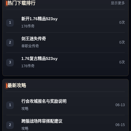
热门下载排行
显示更多
新开1.76精品523sy
1
0次
176传奇
剑王迷失传奇
2
0次
单职业传奇
1.76复古精品523sy
3
0次
176传奇
最新攻略
行会攻城报名与奖励说明
1
06-13
攻略
跨服战场阵容搭配建议
2
06-15
攻略