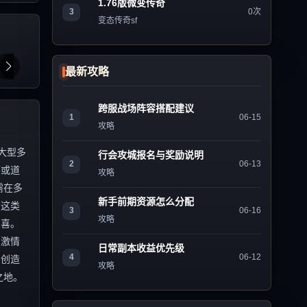
1.76版微变传奇
3
0次
变态传奇sf
最新攻略
跨服战场阵容搭配建议
1
06-15
攻略
大型多
行会攻城报名与奖励说明
2
06-13
师或道
攻略
需在多
新手前期资源怎么分配
，这类
3
06-16
攻略
惊喜。
的激情
日常副本收益优先级
4
06-12
，创造
攻略
之地。