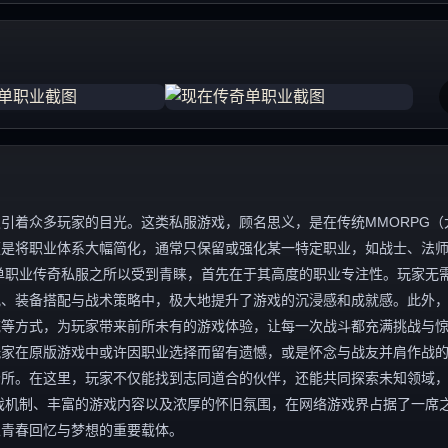
引着众多玩家的目光。这类私服游戏，顾名思义，是在传统MMORPG（
便是将职业体系大幅简化，通常只保留或强化某一特定职业，如战士、法
单职业传奇私服之所以受到青睐，首先在于其高度的职业专注性。玩家无
究、装备搭配与战术策略中，极大地提升了游戏的沉浸感和成就感。此外
统等方式，为玩家带来前所未有的游戏体验，让每一次战斗都充满挑战与
玩家在原版游戏中或许因职业选择而留有遗憾，或是怀念与战友并肩作战
场所。在这里，玩家不仅能找到志同道合的伙伴，还能共同探索未知领域
戏机制、丰富的游戏内容以及浓厚的怀旧氛围，在网络游戏界占据了一席
家青春回忆与梦想的重要载体。