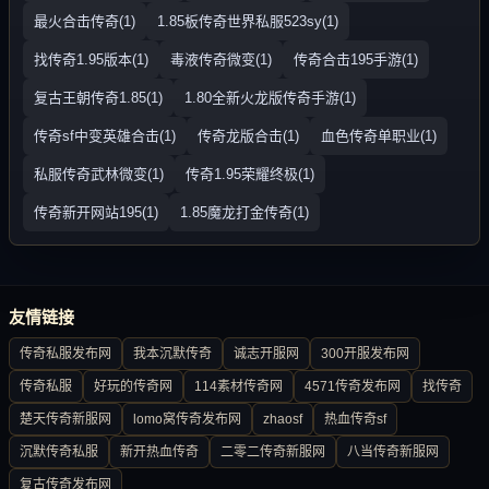
最火合击传奇(1)
1.85板传奇世界私服523sy(1)
找传奇1.95版本(1)
毒液传奇微变(1)
传奇合击195手游(1)
复古王朝传奇1.85(1)
1.80全新火龙版传奇手游(1)
传奇sf中变英雄合击(1)
传奇龙版合击(1)
血色传奇单职业(1)
私服传奇武林微变(1)
传奇1.95荣耀终极(1)
传奇新开网站195(1)
1.85魔龙打金传奇(1)
友情链接
传奇私服发布网
我本沉默传奇
诚志开服网
300开服发布网
传奇私服
好玩的传奇网
114素材传奇网
4571传奇发布网
找传奇
楚天传奇新服网
lomo窝传奇发布网
zhaosf
热血传奇sf
沉默传奇私服
新开热血传奇
二零二传奇新服网
八当传奇新服网
复古传奇发布网