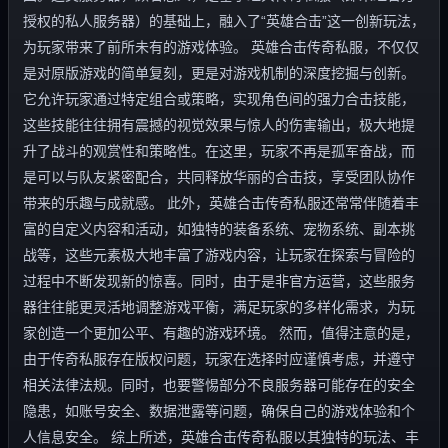
授权的私人服务器）的基础上，融入了“英雄合击”这一创新玩法，
为玩家带来了前所未有的游戏体验。 英雄合击传奇私服，不仅仅
是对原版游戏的简单复刻，更是对游戏机制的深度挖掘与创新。
它允许玩家通过特定组合或策略，实现角色间的强力合击技能，
这些技能往往拥有震撼的视觉效果与惊人的伤害输出，极大地提
升了战斗的观赏性和策略性。在这里，玩家不再是孤军奋战，而
是可以与队友紧密配合，共同释放华丽的合击技，享受团队协作
带来的乐趣与成就感。 此外，英雄合击传奇私服还常常伴随着丰
富的自定义内容和活动，如独特的装备系统、宠物系统、副本挑
战等，这些元素极大地丰富了游戏内容，让玩家在探索与冒险的
过程中不断发现新的惊喜。同时，由于是非官方运营，这些服务
器往往能更灵活地调整游戏平衡，满足玩家的多样化需求，为玩
家创造一个更加公平、有趣的游戏环境。 然而，值得注意的是，
由于传奇私服存在版权问题，玩家在选择时应谨慎考虑，并遵守
相关法律法规。同时，也要警惕部分不良服务器可能存在的安全
隐患，如账号安全、数据泄露等问题，确保自己的游戏体验和个
人信息安全。 综上所述，英雄合击传奇私服以其独特的玩法、丰