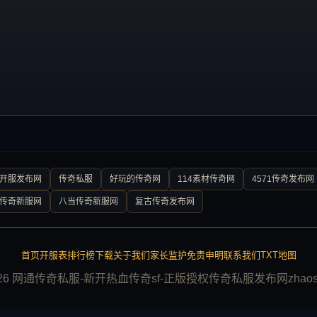
0开服发布网
传奇私服
好玩的传奇网
114素材传奇网
4571传奇发布网
传奇新服网
八当传奇新服网
复古传奇发布网
首页
开服表
排行榜
下载
关于我们
家长监护
免责申明
联系我们
TXT地图
026 网通传奇私服-新开热血传奇sf-正版授权传奇私服发布网zhaosf