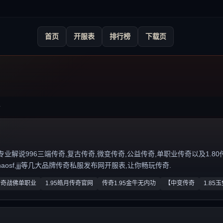
首页
开服表
排行榜
下载页
-
说996三端传奇,复古传奇,微变传奇,公益传奇,单职业传奇以及1.80传奇私服
zhaosf,jjj等几大品牌传奇私服发布网开服表,让你畅玩传奇.
传奇战佛单职业
1.95皓月传奇官网
传奇1.95金牛无内功
【中变传奇
1.85