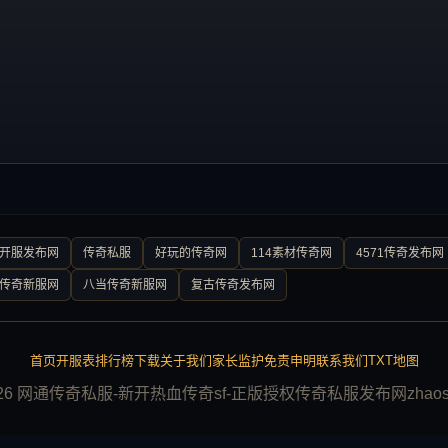
0开服发布网
传奇私服
好玩的传奇网
114素材传奇网
4571传奇发布网
传奇新服网
八当传奇新服网
复古传奇发布网
首页
开服表
排行榜
下载
关于我们
家长监护
免责申明
联系我们
TXT地图
026 网通传奇私服-新开热血传奇sf-正版授权传奇私服发布网zhaosf