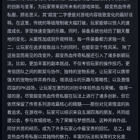
的创新与变革，为玩家带来前所未有的游戏体验。 超变热血传奇
私服，顾名思义，其“超变”二字便是对游戏内容极致变化的最好诠
释。在这里，传统的等级限制被大幅打破，玩家能够以惊人的速
度成长，享受快速变强的乐趣。同时，装备系统也经历了翻天覆
地的变化，从属性加成到外观特效，每一件装备都力求独一无
二，让玩家在追求极致战斗力的同时，也能彰显个性风采。 除了
这些显而易见的改变外，超变热血传奇私服还引入了诸多新颖玩
法。比如，更加丰富的副本挑战，不仅考验玩家的操作技巧，更
考验团队之间的默契与协作；独特的宠物系统，让玩家可以携带
强大的宠物伙伴并肩作战，增添战斗的乐趣与策略性；以及激情
四溢的PK战场，让玩家在激烈的对抗中体验热血与荣耀。 值得一
提的是，尽管超变热血传奇私服在玩法上进行了诸多创新，但它
依然保留了传奇系列游戏最核心的精髓——那份对兄弟情谊的执
着追求。在游戏中，玩家可以结识来自五湖四海的朋友，共同组
建公会，参与攻城掠地，为了荣耀与梦想而战。这种并肩作战、
同甘共苦的经历，成为了许多玩家心中最宝贵的回忆。 总之，超
变热血传奇私服以其独特的魅力、丰富的玩法和深厚的文化底