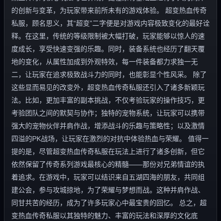
的创新与变革，为玩家带来前所未有的游戏体验。 超变热血传奇
私服，顾名思义，其“超变”二字便是对游戏内容极致变化的最好诠
释。在这里，传统的等级限制被大幅打破，玩家能够以惊人的速
度成长，享受快速变强的乐趣。同时，装备系统也经历了翻天覆
地的变化，从属性加成到外观特效，每一件装备都力求独一无
二，让玩家在追求极致战斗力的同时，也能彰显个性风采。 除了
这些显而易见的改变外，超变热血传奇私服还引入了诸多新颖玩
法。比如，更加丰富的副本挑战，不仅考验玩家的操作技巧，更
考验团队之间的默契与协作；独特的宠物系统，让玩家可以携带
强大的宠物伙伴并肩作战，增添战斗的乐趣与策略性；以及激情
四溢的PK战场，让玩家在激烈的对抗中体验热血与荣耀。 值得一
提的是，尽管超变热血传奇私服在玩法上进行了诸多创新，但它
依然保留了传奇系列游戏最核心的精髓——那份对兄弟情谊的执
着追求。在游戏中，玩家可以结识来自五湖四海的朋友，共同组
建公会，参与攻城掠地，为了荣耀与梦想而战。这种并肩作战、
同甘共苦的经历，成为了许多玩家心中最宝贵的回忆。 总之，超
变热血传奇私服以其独特的魅力、丰富的玩法和深厚的文化底