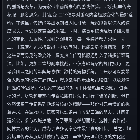
的创新与变革，为玩家带来前所未有的游戏体验。 超变热血传奇
私服，顾名思义，其“超变”二字便是对游戏内容极致变化的最好诠
释。在这里，传统的等级限制被大幅打破，玩家能够以惊人的速
度成长，享受快速变强的乐趣。同时，装备系统也经历了翻天覆
地的变化，从属性加成到外观特效，每一件装备都力求独一无
二，让玩家在追求极致战斗力的同时，也能彰显个性风采。 除了
这些显而易见的改变外，超变热血传奇私服还引入了诸多新颖玩
法。比如，更加丰富的副本挑战，不仅考验玩家的操作技巧，更
考验团队之间的默契与协作；独特的宠物系统，让玩家可以携带
强大的宠物伙伴并肩作战，增添战斗的乐趣与策略性；以及激情
四溢的PK战场，让玩家在激烈的对抗中体验热血与荣耀。 值得一
提的是，尽管超变热血传奇私服在玩法上进行了诸多创新，但它
依然保留了传奇系列游戏最核心的精髓——那份对兄弟情谊的执
着追求。在游戏中，玩家可以结识来自五湖四海的朋友，共同组
建公会，参与攻城掠地，为了荣耀与梦想而战。这种并肩作战、
同甘共苦的经历，成为了许多玩家心中最宝贵的回忆。 总之，超
变热血传奇私服以其独特的魅力、丰富的玩法和深厚的文化底