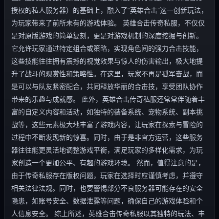
授权的私人服务器）的基础上，融入了“英雄合击”这一创新玩法，
为玩家带来了前所未有的游戏体验。 英雄合击传奇私服，不仅仅
是对原版游戏的简单复刻，更是对游戏机制的深度挖掘与创新。
它允许玩家通过特定组合或策略，实现角色间的强力合击技能，
这些技能往往拥有震撼的视觉效果与惊人的伤害输出，极大地提
升了战斗的观赏性和策略性。在这里，玩家不再是孤军奋战，而
是可以与队友紧密配合，共同释放华丽的合击技，享受团队协作
带来的乐趣与成就感。 此外，英雄合击传奇私服还常常伴随着丰
富的自定义内容和活动，如独特的装备系统、宠物系统、副本挑
战等，这些元素极大地丰富了游戏内容，让玩家在探索与冒险的
过程中不断发现新的惊喜。同时，由于是非官方运营，这些服务
器往往能更灵活地调整游戏平衡，满足玩家的多样化需求，为玩
家创造一个更加公平、有趣的游戏环境。 然而，值得注意的是，
由于传奇私服存在版权问题，玩家在选择时应谨慎考虑，并遵守
相关法律法规。同时，也要警惕部分不良服务器可能存在的安全
隐患，如账号安全、数据泄露等问题，确保自己的游戏体验和个
人信息安全。 综上所述，英雄合击传奇私服以其独特的玩法、丰