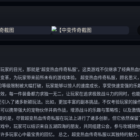
玩家的目光，那就是“超变热血传奇私服”。这类游戏不仅继承了经典热血
变革，为玩家带来前所未有的游戏体验。 超变热血传奇私服，顾名思义，
的等级限制被大幅打破，玩家能够以惊人的速度成长，享受快速变强的乐
特效，每一件装备都力求独一无二，让玩家在追求极致战斗力的同时，也
还引入了诸多新颖玩法。比如，更加丰富的副本挑战，不仅考验玩家的操
家可以携带强大的宠物伙伴并肩作战，增添战斗的乐趣与策略性；以及激
一提的是，尽管超变热血传奇私服在玩法上进行了诸多创新，但它依然保留
游戏中，玩家可以结识来自五湖四海的朋友，共同组建公会，参与攻城掠
许多玩家心中最宝贵的回忆。 总之，超变热血传奇私服以其独特的魅力