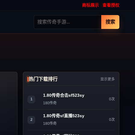
商标展示
查看授权
搜索
热门下载排行
显示更多
1.80传奇合击sf523sy
1
0次
180传奇
1.80传奇sf直播523sy
2
0次
180传奇