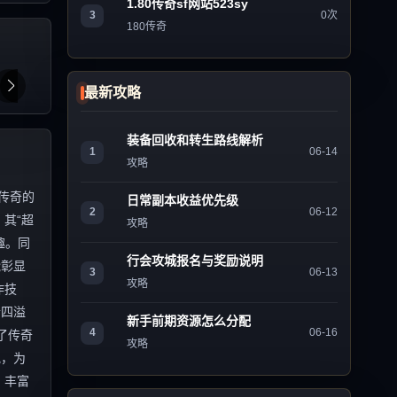
1.80传奇sf网站523sy
3
0次
180传奇
最新攻略
装备回收和转生路线解析
1
06-14
攻略
传奇的
日常副本收益优先级
2
06-12
其“超
攻略
趣。同
行会攻城报名与奖励说明
能彰显
3
06-13
攻略
作技
情四溢
新手前期资源怎么分配
4
06-16
了传奇
攻略
地，为
、丰富