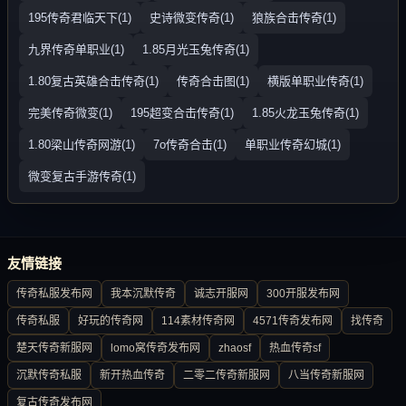
195传奇君临天下(1)
史诗微变传奇(1)
狼族合击传奇(1)
九界传奇单职业(1)
1.85月光玉兔传奇(1)
1.80复古英雄合击传奇(1)
传奇合击图(1)
横版单职业传奇(1)
完美传奇微变(1)
195超变合击传奇(1)
1.85火龙玉兔传奇(1)
1.80梁山传奇网游(1)
7o传奇合击(1)
单职业传奇幻城(1)
微变复古手游传奇(1)
友情链接
传奇私服发布网
我本沉默传奇
诚志开服网
300开服发布网
传奇私服
好玩的传奇网
114素材传奇网
4571传奇发布网
找传奇
楚天传奇新服网
lomo窝传奇发布网
zhaosf
热血传奇sf
沉默传奇私服
新开热血传奇
二零二传奇新服网
八当传奇新服网
复古传奇发布网