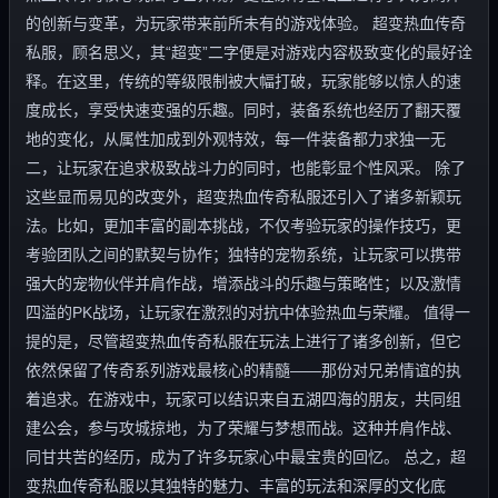
的创新与变革，为玩家带来前所未有的游戏体验。 超变热血传奇
私服，顾名思义，其“超变”二字便是对游戏内容极致变化的最好诠
释。在这里，传统的等级限制被大幅打破，玩家能够以惊人的速
度成长，享受快速变强的乐趣。同时，装备系统也经历了翻天覆
地的变化，从属性加成到外观特效，每一件装备都力求独一无
二，让玩家在追求极致战斗力的同时，也能彰显个性风采。 除了
这些显而易见的改变外，超变热血传奇私服还引入了诸多新颖玩
法。比如，更加丰富的副本挑战，不仅考验玩家的操作技巧，更
考验团队之间的默契与协作；独特的宠物系统，让玩家可以携带
强大的宠物伙伴并肩作战，增添战斗的乐趣与策略性；以及激情
四溢的PK战场，让玩家在激烈的对抗中体验热血与荣耀。 值得一
提的是，尽管超变热血传奇私服在玩法上进行了诸多创新，但它
依然保留了传奇系列游戏最核心的精髓——那份对兄弟情谊的执
着追求。在游戏中，玩家可以结识来自五湖四海的朋友，共同组
建公会，参与攻城掠地，为了荣耀与梦想而战。这种并肩作战、
同甘共苦的经历，成为了许多玩家心中最宝贵的回忆。 总之，超
变热血传奇私服以其独特的魅力、丰富的玩法和深厚的文化底