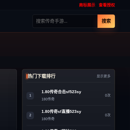
商标展示
查看授权
搜索
热门下载排行
显示更多
1.80传奇合击sf523sy
1
0次
180传奇
1.80传奇sf直播523sy
2
0次
180传奇