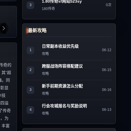
1.80传奇sf网站523sy
3
0次
180传奇
最新攻略
日常副本收益优先级
1
06-12
攻略
传奇的
跨服战场阵容搭配建议
2
06-15
其“超
攻略
趣。同
新手前期资源怎么分配
能彰显
3
06-16
攻略
作技
情四溢
行会攻城报名与奖励说明
4
06-13
了传奇
攻略
地，为
、丰富