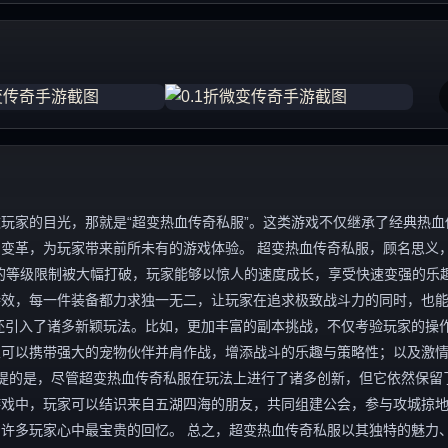
玩家的目光，那就是“超变热血传奇私服”。这类游戏不仅继承了经典热血
变革，为玩家带来前所未有的游戏体验。 超变热血传奇私服，顾名思义，
的等级限制被大幅打破，玩家能够以惊人的速度成长，享受快速变强的乐
特效，每一件装备都力求独一无二，让玩家在追求极致战斗力的同时，也
还引入了诸多新颖玩法。比如，更加丰富的副本挑战，不仅考验玩家的操
家可以携带强大的宠物伙伴并肩作战，增添战斗的乐趣与策略性；以及激
一提的是，尽管超变热血传奇私服在玩法上进行了诸多创新，但它依然保留
游戏中，玩家可以结识来自五湖四海的朋友，共同组建公会，参与攻城掠
许多玩家心中最宝贵的回忆。 总之，超变热血传奇私服以其独特的魅力