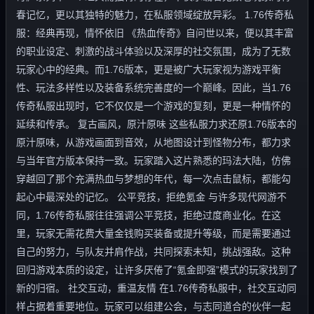
春记忆，更以其独特的魅力，在私服领域绽放异彩。 1.76传奇私
服：经典再现，情怀依旧 《热血传奇》自问世以来，便以其丰富
的职业设定、刺激的战斗体验以及深厚的社交氛围，成为了无数
玩家心中的经典。而1.76版本，更是被广大玩家视为游戏平衡
性、玩法多样性以及装备系统完善度的一个巅峰。因此，当1.76
传奇私服出现时，它不仅仅是一个游戏的复刻，更是一种情怀的
延续和传承。 复古画风，原汁原味 这些私服力求还原1.76版本的
原汁原味，从游戏画面到音效，从地图设计到怪物分布，都力求
与当年官方版本保持一致。玩家踏入这片熟悉的玛法大陆，仿佛
穿越回了那个充满热血与梦想的年代，每一次点击鼠标，都能勾
起心中最深处的记忆。 公平竞技，拒绝氪金 与许多现代网游不
同，1.76传奇私服往往强调公平竞技，拒绝过度商业化。在这
里，玩家无需花费大量金钱购买装备或提升等级，而是需要通过
自己的努力，与队友并肩作战，共同探索未知，挑战强敌。这种
回归游戏本质的设定，让许多厌倦了“氪金即强”模式的玩家找到了
新的归宿。 社交互动，重温友情 在1.76传奇私服中，社交互动同
样占据着重要地位。玩家可以组建公会，与志同道合的伙伴一起