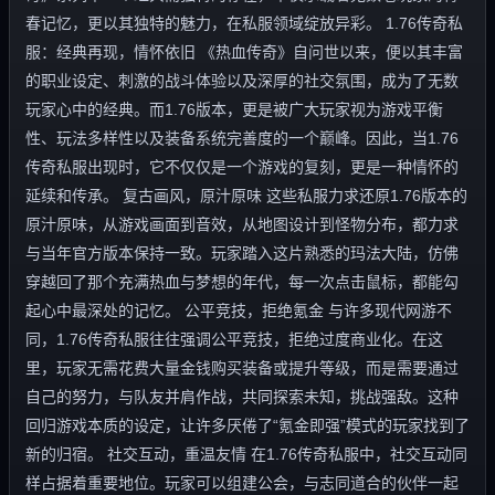
春记忆，更以其独特的魅力，在私服领域绽放异彩。 1.76传奇私
服：经典再现，情怀依旧 《热血传奇》自问世以来，便以其丰富
的职业设定、刺激的战斗体验以及深厚的社交氛围，成为了无数
玩家心中的经典。而1.76版本，更是被广大玩家视为游戏平衡
性、玩法多样性以及装备系统完善度的一个巅峰。因此，当1.76
传奇私服出现时，它不仅仅是一个游戏的复刻，更是一种情怀的
延续和传承。 复古画风，原汁原味 这些私服力求还原1.76版本的
原汁原味，从游戏画面到音效，从地图设计到怪物分布，都力求
与当年官方版本保持一致。玩家踏入这片熟悉的玛法大陆，仿佛
穿越回了那个充满热血与梦想的年代，每一次点击鼠标，都能勾
起心中最深处的记忆。 公平竞技，拒绝氪金 与许多现代网游不
同，1.76传奇私服往往强调公平竞技，拒绝过度商业化。在这
里，玩家无需花费大量金钱购买装备或提升等级，而是需要通过
自己的努力，与队友并肩作战，共同探索未知，挑战强敌。这种
回归游戏本质的设定，让许多厌倦了“氪金即强”模式的玩家找到了
新的归宿。 社交互动，重温友情 在1.76传奇私服中，社交互动同
样占据着重要地位。玩家可以组建公会，与志同道合的伙伴一起