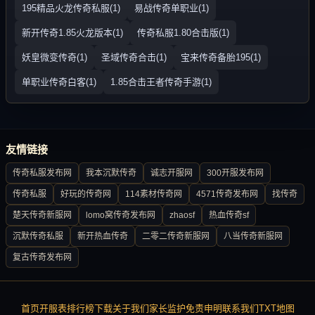
195精品火龙传奇私服(1)
易战传奇单职业(1)
新开传奇1.85火龙版本(1)
传奇私服1.80合击版(1)
妖皇微变传奇(1)
圣域传奇合击(1)
宝来传奇备胎195(1)
单职业传奇白客(1)
1.85合击王者传奇手游(1)
友情链接
传奇私服发布网
我本沉默传奇
诚志开服网
300开服发布网
传奇私服
好玩的传奇网
114素材传奇网
4571传奇发布网
找传奇
楚天传奇新服网
lomo窝传奇发布网
zhaosf
热血传奇sf
沉默传奇私服
新开热血传奇
二零二传奇新服网
八当传奇新服网
复古传奇发布网
首页
开服表
排行榜
下载
关于我们
家长监护
免责申明
联系我们
TXT地图