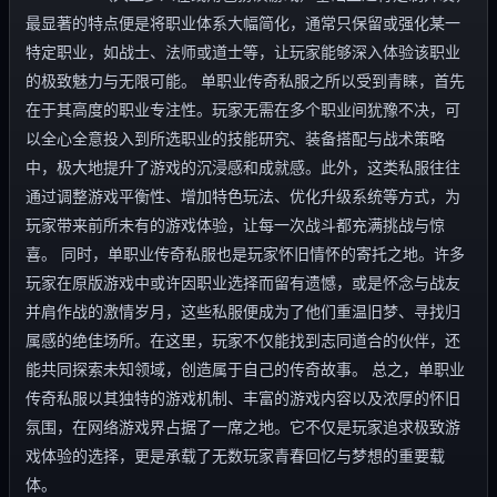
最显著的特点便是将职业体系大幅简化，通常只保留或强化某一
特定职业，如战士、法师或道士等，让玩家能够深入体验该职业
的极致魅力与无限可能。 单职业传奇私服之所以受到青睐，首先
在于其高度的职业专注性。玩家无需在多个职业间犹豫不决，可
以全心全意投入到所选职业的技能研究、装备搭配与战术策略
中，极大地提升了游戏的沉浸感和成就感。此外，这类私服往往
通过调整游戏平衡性、增加特色玩法、优化升级系统等方式，为
玩家带来前所未有的游戏体验，让每一次战斗都充满挑战与惊
喜。 同时，单职业传奇私服也是玩家怀旧情怀的寄托之地。许多
玩家在原版游戏中或许因职业选择而留有遗憾，或是怀念与战友
并肩作战的激情岁月，这些私服便成为了他们重温旧梦、寻找归
属感的绝佳场所。在这里，玩家不仅能找到志同道合的伙伴，还
能共同探索未知领域，创造属于自己的传奇故事。 总之，单职业
传奇私服以其独特的游戏机制、丰富的游戏内容以及浓厚的怀旧
氛围，在网络游戏界占据了一席之地。它不仅是玩家追求极致游
戏体验的选择，更是承载了无数玩家青春回忆与梦想的重要载
体。