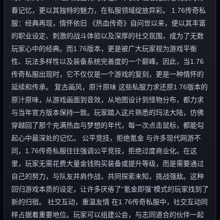
春记忆，更以其独特的魅力，在私服领域绽放异彩。 1.76传奇私
服：经典再现，情怀依旧 《热血传奇》自问世以来，便以其丰富
的职业设定、刺激的战斗体验以及深厚的社交氛围，成为了无数
玩家心中的经典。而1.76版本，更是被广大玩家视为游戏平衡
性、玩法多样性以及装备系统完善度的一个巅峰。因此，当1.76
传奇私服出现时，它不仅仅是一个游戏的复刻，更是一种情怀的
延续和传承。 复古画风，原汁原味 这些私服力求还原1.76版本的
原汁原味，从游戏画面到音效，从地图设计到怪物分布，都力求
与当年官方版本保持一致。玩家踏入这片熟悉的玛法大陆，仿佛
穿越回了那个充满热血与梦想的年代，每一次点击鼠标，都能勾
起心中最深处的记忆。 公平竞技，拒绝氪金 与许多现代网游不
同，1.76传奇私服往往强调公平竞技，拒绝过度商业化。在这
里，玩家无需花费大量金钱购买装备或提升等级，而是需要通过
自己的努力，与队友并肩作战，共同探索未知，挑战强敌。这种
回归游戏本质的设定，让许多厌倦了“氪金即强”模式的玩家找到了
新的归宿。 社交互动，重温友情 在1.76传奇私服中，社交互动同
样占据着重要地位。玩家可以组建公会，与志同道合的伙伴一起