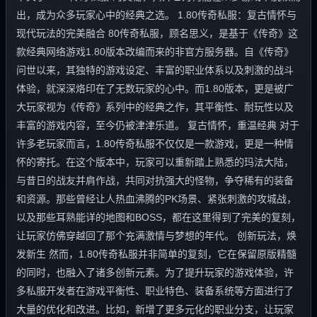
出，成为众多玩家心中的经典之选。 1.80传奇私服：复古情怀与
现代玩法的完美融合 80传奇私服，顾名思义，是基于《传奇》这
款经典网络游戏1.80版本改编而来的非官方服务器。自《传奇》
问世以来，其独特的游戏设定、丰富的职业体系以及刺激的战斗
体验，就深深烙印在了无数玩家的心中。而1.80版本，更是被广
大玩家视为《传奇》系列中的经典之作，其平衡性、耐玩性以及
丰富的游戏内容，至今仍被津津乐道。 复古情怀，重温经典 对于
许多老玩家而言，1.80传奇私服不仅仅是一款游戏，更是一种情
怀的寄托。在这个版本中，玩家可以重新踏上熟悉的玛法大陆，
与昔日的战友并肩作战，共同对抗强大的怪物，争夺稀有的装备
和资源。那些曾经让人热血沸腾的PK场景、紧张刺激的攻城战，
以及那些耳熟能详的地图和BOSS，都在这里得到了完美的复刻，
让玩家仿佛穿越回了那个充满激情与梦想的年代。 创新玩法，焕
发新生 然而，1.80传奇私服并非简单的复刻，它在保留原版精髓
的同时，也融入了诸多创新元素。为了提升玩家的游戏体验，许
多私服开发者在游戏平衡性、职业特色、装备系统等方面进行了
大量的优化和改进。比如，新增了更多元化的职业分支，让玩家