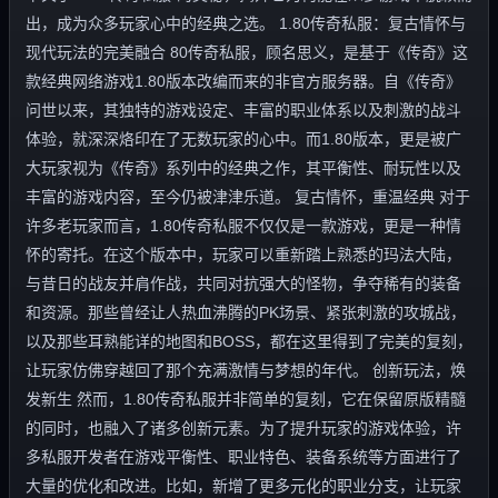
出，成为众多玩家心中的经典之选。 1.80传奇私服：复古情怀与
现代玩法的完美融合 80传奇私服，顾名思义，是基于《传奇》这
款经典网络游戏1.80版本改编而来的非官方服务器。自《传奇》
问世以来，其独特的游戏设定、丰富的职业体系以及刺激的战斗
体验，就深深烙印在了无数玩家的心中。而1.80版本，更是被广
大玩家视为《传奇》系列中的经典之作，其平衡性、耐玩性以及
丰富的游戏内容，至今仍被津津乐道。 复古情怀，重温经典 对于
许多老玩家而言，1.80传奇私服不仅仅是一款游戏，更是一种情
怀的寄托。在这个版本中，玩家可以重新踏上熟悉的玛法大陆，
与昔日的战友并肩作战，共同对抗强大的怪物，争夺稀有的装备
和资源。那些曾经让人热血沸腾的PK场景、紧张刺激的攻城战，
以及那些耳熟能详的地图和BOSS，都在这里得到了完美的复刻，
让玩家仿佛穿越回了那个充满激情与梦想的年代。 创新玩法，焕
发新生 然而，1.80传奇私服并非简单的复刻，它在保留原版精髓
的同时，也融入了诸多创新元素。为了提升玩家的游戏体验，许
多私服开发者在游戏平衡性、职业特色、装备系统等方面进行了
大量的优化和改进。比如，新增了更多元化的职业分支，让玩家