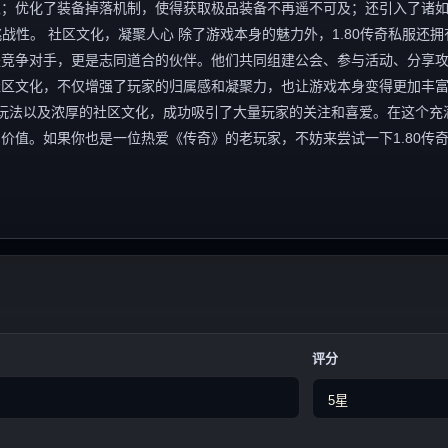
；优化了装备掉落机制，使得获取极品装备不再遥不可及；还引入了诸如
战性。 社区文化，凝聚人心 除了游戏本身的魅力外，1.80传奇私服还拥
是竞争对手，更是志同道合的伙伴。他们共同组建公会、参与活动、分享
社区文化，不仅增强了玩家的归属感和凝聚力，也让游戏本身变得更加丰
新的玩法以及浓厚的社区文化，成功吸引了大量玩家的关注和喜爱。在这个充
价值。如果你也是一位热爱《传奇》的老玩家，不妨来尝试一下1.80传
评分