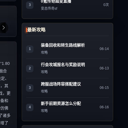
0氪传奇超变直播
3
0次
变态传奇sf
最新攻略
装备回收和转生路线解析
1
06-14
攻略
.80
行会攻城报名与奖励说明
2
06-13
融合
攻略
设定、
跨服战场阵容搭配建议
作，其
3
06-15
攻略
戏，更
装备和
新手前期资源怎么分配
4
06-16
家仿佛
攻略
了诸多
新增了