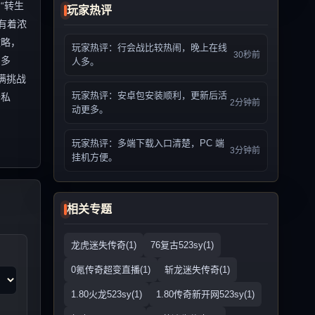
“转生
玩家热评
有着浓
攻略，
玩家热评：行会战比较热闹，晚上在线
30秒前
富多
人多。
满挑战
玩家热评：安卓包安装顺利，更新后活
奇私
2分钟前
动更多。
玩家热评：多端下载入口清楚，PC 端
3分钟前
挂机方便。
相关专题
龙虎迷失传奇(1)
76复古523sy(1)
0氪传奇超变直播(1)
斩龙迷失传奇(1)
1.80火龙523sy(1)
1.80传奇新开网523sy(1)