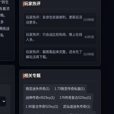
“转生
玩家热评
有着浓
攻略，
玩家热评：安卓包安装顺利，更新后活
2分钟前
富多
动更多。
满挑战
玩家热评：行会战比较热闹，晚上在线
奇私
45秒前
人多。
玩家热评：截图看起来完整，适合先了
3分钟前
解玩法再下载。
相关专题
微变迷失传奇(1)
1.73微变传奇私服(1)
战神传奇sf523sy(1)
176传奇复古523sy(1)
1.80复古传奇523sy(1)
武仙道迷失传奇(1)