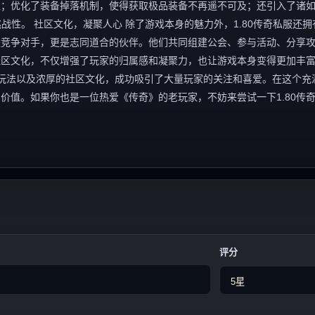
；优化了装备掉落机制，使得获取极品装备不再遥不可及；还引入了诸如
战性。 社区文化，凝聚人心 除了游戏本身的魅力外，1.80传奇私服还拥
是竞争对手，更是志同道合的伙伴。他们共同组建公会、参与活动、分享
社区文化，不仅增强了玩家的归属感和凝聚力，也让游戏本身变得更加丰
新的玩法以及浓厚的社区文化，成功吸引了大量玩家的关注和喜爱。在这个充
价值。如果你也是一位热爱《传奇》的老玩家，不妨来尝试一下1.80传
评分