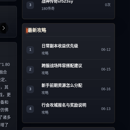
战神传奇sf523sy
3
0次
180传奇
最新攻略
日常副本收益优先级
1
06-12
攻略
.80
跨服战场阵容搭配建议
2
06-15
融合
攻略
设定、
新手前期资源怎么分配
作，其
3
06-16
攻略
戏，更
装备和
行会攻城报名与奖励说明
4
06-13
家仿佛
攻略
了诸多
新增了