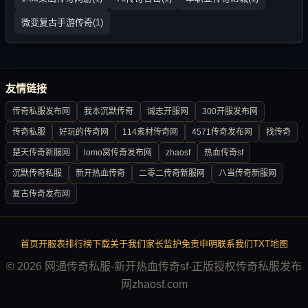
微变复古手游传奇(1)
友情链接
传奇私服发布网
我本沉默传奇
诚志开服网
300开服发布网
传奇私服
好玩的传奇网
114素材传奇网
4571传奇发布网
找传奇
楚天传奇新服网
lomo窝传奇发布网
zhaosf
热血传奇sf
沉默传奇私服
新开热血传奇
二零二传奇新服网
八当传奇新服网
复古传奇发布网
首页
开服表
排行榜
下载
关于我们
家长监护
免责申明
联系我们
TXT地图
© 2026 网通传奇私服-新开热血传奇sf-正版授权传奇私服发布
网zhaosf.com