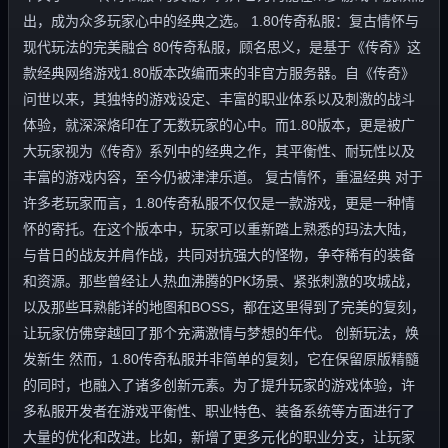
出，成为众多玩家心中的经典之选。 1.80传奇私服：复古情怀与
现代玩法的完美融合 80传奇私服，顾名思义，是基于《传奇》这
款经典网络游戏1.80版本改编而来的非官方服务器。自《传奇》
问世以来，其独特的游戏设定、丰富的职业体系以及刺激的战斗
体验，就深深烙印在了无数玩家的心中。而1.80版本，更是被广
大玩家视为《传奇》系列中的经典之作，其平衡性、耐玩性以及
丰富的游戏内容，至今仍被津津乐道。 复古情怀，重温经典 对于
许多老玩家而言，1.80传奇私服不仅仅是一款游戏，更是一种情
怀的寄托。在这个版本中，玩家可以重新踏上熟悉的玛法大陆，
与昔日的战友并肩作战，共同对抗强大的怪物，争夺稀有的装备
和资源。那些曾经让人热血沸腾的PK场景、紧张刺激的攻城战，
以及那些耳熟能详的地图和BOSS，都在这里得到了完美的复刻，
让玩家仿佛穿越回了那个充满激情与梦想的年代。 创新玩法，焕
发新生 然而，1.80传奇私服并非简单的复刻，它在保留原版精髓
的同时，也融入了诸多创新元素。为了提升玩家的游戏体验，许
多私服开发者在游戏平衡性、职业特色、装备系统等方面进行了
大量的优化和改进。比如，新增了更多元化的职业分支，让玩家