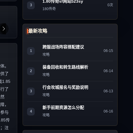
1.80传奇sf网站523sy
3
0次
180传奇
最新攻略
跨服战场阵容搭配建议
1
06-15
攻略
群体。
装备回收和转生路线解析
2
06-14
提供了
攻略
.85
行会攻城报名与奖励说明
进行了
3
06-13
攻略
 然
保障，
新手前期资源怎么分配
4
06-16
的参与
攻略
85传
值；注