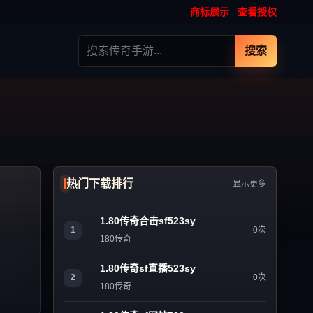
商标展示
查看授权
搜索
热门下载排行
显示更多
1.80传奇合击sf523sy
1
0次
180传奇
1.80传奇sf直播523sy
2
0次
180传奇