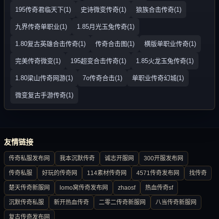
195传奇君临天下(1)
史诗微变传奇(1)
狼族合击传奇(1)
九界传奇单职业(1)
1.85月光玉兔传奇(1)
1.80复古英雄合击传奇(1)
传奇合击图(1)
横版单职业传奇(1)
完美传奇微变(1)
195超变合击传奇(1)
1.85火龙玉兔传奇(1)
1.80梁山传奇网游(1)
7o传奇合击(1)
单职业传奇幻城(1)
微变复古手游传奇(1)
友情链接
传奇私服发布网
我本沉默传奇
诚志开服网
300开服发布网
传奇私服
好玩的传奇网
114素材传奇网
4571传奇发布网
找传奇
楚天传奇新服网
lomo窝传奇发布网
zhaosf
热血传奇sf
沉默传奇私服
新开热血传奇
二零二传奇新服网
八当传奇新服网
复古传奇发布网