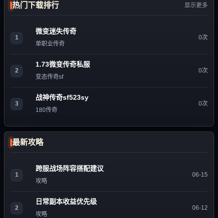
热门下载排行
显示更多
微变迷失传奇
1
0次
单职业传奇
1.73微变传奇私服
2
0次
变态传奇sf
战神传奇sf523sy
3
0次
180传奇
最新攻略
跨服战场阵容搭配建议
1
06-15
攻略
日常副本收益优先级
2
06-12
攻略