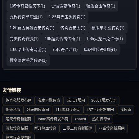
195传奇君临天下(1)
史诗微变传奇(1)
狼族合击传奇(1)
九界传奇单职业(1)
1.85月光玉兔传奇(1)
1.80复古英雄合击传奇(1)
传奇合击图(1)
横版单职业传奇(1)
完美传奇微变(1)
195超变合击传奇(1)
1.85火龙玉兔传奇(1)
1.80梁山传奇网游(1)
7o传奇合击(1)
单职业传奇幻城(1)
微变复古手游传奇(1)
友情链接
传奇私服发布网
我本沉默传奇
诚志开服网
300开服发布网
传奇私服
好玩的传奇网
114素材传奇网
4571传奇发布网
找传奇
楚天传奇新服网
lomo窝传奇发布网
zhaosf
热血传奇sf
沉默传奇私服
新开热血传奇
二零二传奇新服网
八当传奇新服网
复古传奇发布网