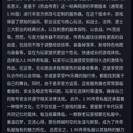
名思义，是基于《热血传奇》这一经典网游的早期版本（通常是
1.95版）进行非官方修改与定制的服务器。在这个版本中，游戏
保留了原始的画风、职业设定与核心玩法，如战士、法师、道士
三大职业的经典对决，以及刺激的副本探险、公会战、PK竞技
等。然而，与官方服务器不同的是，传奇私服往往拥有更高的自
由度，包括但不限于调整经验倍率、装备掉落率、新增特色地图
与装备等，旨在为玩家提供更加个性化、快速成长的游戏体验。
选择加入1.95传奇私服，玩家可以迅速感受到那份久违的激情与
热血。在这里，无论是追求极限属性的装备收集者，还是享受团
队合作的公会领袖，亦或是享受PK乐趣的独行侠，都能找到属于
自己的舞台。同时，由于是非官方运营，这些服务器也常常面临
着版权、安全及稳定性等问题，玩家在选择时需谨慎，确保自己
的账号安全并遵守相关法律法规。 此外，1.95传奇私服还承载着
一种情怀文化，它不仅仅是一个游戏的版本，更是那个年代玩家
共同记忆的载体。每当夜幕降临，一群群老玩家相聚在私服中，
重温旧梦，交流心得，那份跨越时空的友谊与默契，成为了传奇
私服独有的魅力所在。 总而言之，1.95传奇私服以其独特的魅力