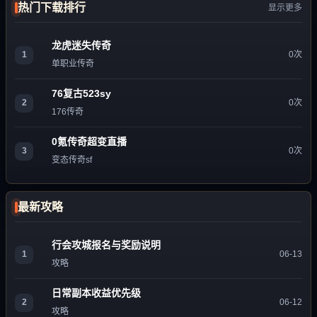
热门下载排行
显示更多
龙虎迷失传奇
1
0次
单职业传奇
76复古523sy
2
0次
176传奇
0氪传奇超变直播
3
0次
变态传奇sf
最新攻略
行会攻城报名与奖励说明
1
06-13
攻略
日常副本收益优先级
2
06-12
攻略