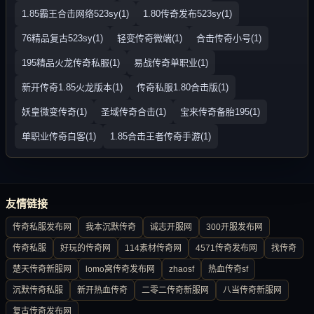
1.85霸王合击网络523sy(1)
1.80传奇发布523sy(1)
76精品复古523sy(1)
轻变传奇微端(1)
合击传奇小号(1)
195精品火龙传奇私服(1)
易战传奇单职业(1)
新开传奇1.85火龙版本(1)
传奇私服1.80合击版(1)
妖皇微变传奇(1)
圣域传奇合击(1)
宝来传奇备胎195(1)
单职业传奇白客(1)
1.85合击王者传奇手游(1)
友情链接
传奇私服发布网
我本沉默传奇
诚志开服网
300开服发布网
传奇私服
好玩的传奇网
114素材传奇网
4571传奇发布网
找传奇
楚天传奇新服网
lomo窝传奇发布网
zhaosf
热血传奇sf
沉默传奇私服
新开热血传奇
二零二传奇新服网
八当传奇新服网
复古传奇发布网