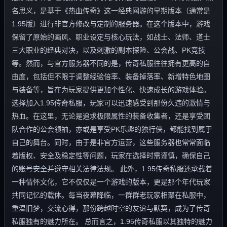
名思义，是基于《热血传奇》这一经典网游的早期版本（通常是
1.95版）进行非官方修改与定制的服务器。在这个版本中，游戏
保留了原始的画风、职业设定与核心玩法，如战士、法师、道士
三大职业的经典对决，以及刺激的副本探险、公会战、PK竞技
等。然而，与官方服务器不同的是，传奇私服往往拥有更高的自
由度，包括但不限于调整经验倍率、装备掉落率、新增特色地图
与装备等，旨在为玩家提供更加个性化、快速成长的游戏体验。
选择加入1.95传奇私服，玩家可以迅速感受到那份久违的激情与
热血。在这里，无论是追求极限属性的装备收集者，还是享受团
队合作的公会领袖，亦或是享受PK乐趣的独行侠，都能找到属于
自己的舞台。同时，由于是非官方运营，这些服务器也常常面临
着版权、安全及稳定性等问题，玩家在选择时需谨慎，确保自己
的账号安全并遵守相关法律法规。 此外，1.95传奇私服还承载着
一种情怀文化，它不仅仅是一个游戏的版本，更是那个年代玩家
共同记忆的载体。每当夜幕降临，一群群老玩家相聚在私服中，
重温旧梦，交流心得，那份跨越时空的友谊与默契，成为了传奇
私服独有的魅力所在。 总而言之，1.95传奇私服以其独特的魅力