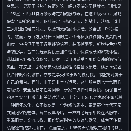
名思义，是基于《热血传奇》这一经典网游的早期版本（通常是
1.95版）进行非官方修改与定制的服务器。在这个版本中，游戏
保留了原始的画风、职业设定与核心玩法，如战士、法师、道士
三大职业的经典对决，以及刺激的副本探险、公会战、PK竞技
等。然而，与官方服务器不同的是，传奇私服往往拥有更高的自
由度，包括但不限于调整经验倍率、装备掉落率、新增特色地图
与装备等，旨在为玩家提供更加个性化、快速成长的游戏体验。
选择加入1.95传奇私服，玩家可以迅速感受到那份久违的激情与
热血。在这里，无论是追求极限属性的装备收集者，还是享受团
队合作的公会领袖，亦或是享受PK乐趣的独行侠，都能找到属于
自己的舞台。同时，由于是非官方运营，这些服务器也常常面临
着版权、安全及稳定性等问题，玩家在选择时需谨慎，确保自己
的账号安全并遵守相关法律法规。 此外，1.95传奇私服还承载着
一种情怀文化，它不仅仅是一个游戏的版本，更是那个年代玩家
共同记忆的载体。每当夜幕降临，一群群老玩家相聚在私服中，
重温旧梦，交流心得，那份跨越时空的友谊与默契，成为了传奇
私服独有的魅力所在。 总而言之，1.95传奇私服以其独特的魅力