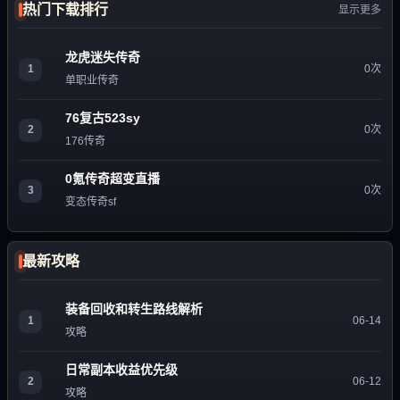
热门下载排行
显示更多
龙虎迷失传奇
1
0次
单职业传奇
76复古523sy
2
0次
176传奇
0氪传奇超变直播
3
0次
变态传奇sf
最新攻略
装备回收和转生路线解析
1
06-14
攻略
日常副本收益优先级
2
06-12
攻略