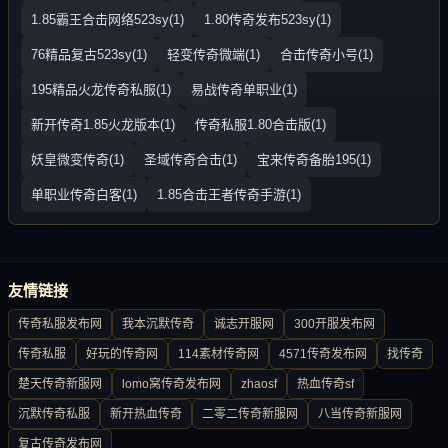
1.85霸王合击网络523sy(1)
1.80传奇发布523sy(1)
76精品复古523sy(1)
轻变传奇微端(1)
合击传奇小号(1)
195精品火龙传奇私服(1)
易战传奇单职业(1)
新开传奇1.85火龙版本(1)
传奇私服1.80合击版(1)
妖皇微变传奇(1)
圣域传奇合击(1)
宝来传奇备胎195(1)
单职业传奇白客(1)
1.85合击王者传奇手游(1)
友情链接
传奇私服发布网
我本沉默传奇
诚志开服网
300开服发布网
传奇私服
好玩的传奇网
114素材传奇网
4571传奇发布网
找传奇
楚天传奇新服网
lomo窝传奇发布网
zhaosf
热血传奇sf
沉默传奇私服
新开热血传奇
二零二传奇新服网
八当传奇新服网
复古传奇发布网