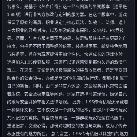
名思义，是基于《热血传奇》这一经典网游的早期版本（通常是
1.95版）进行非官方修改与定制的服务器。在这个版本中，游戏
保留了原始的画风、职业设定与核心玩法，如战士、法师、道士
三大职业的经典对决，以及刺激的副本探险、公会战、PK竞技
等。然而，与官方服务器不同的是，传奇私服往往拥有更高的自
由度，包括但不限于调整经验倍率、装备掉落率、新增特色地图
与装备等，旨在为玩家提供更加个性化、快速成长的游戏体验。
选择加入1.95传奇私服，玩家可以迅速感受到那份久违的激情与
热血。在这里，无论是追求极限属性的装备收集者，还是享受团
队合作的公会领袖，亦或是享受PK乐趣的独行侠，都能找到属于
自己的舞台。同时，由于是非官方运营，这些服务器也常常面临
着版权、安全及稳定性等问题，玩家在选择时需谨慎，确保自己
的账号安全并遵守相关法律法规。 此外，1.95传奇私服还承载着
一种情怀文化，它不仅仅是一个游戏的版本，更是那个年代玩家
共同记忆的载体。每当夜幕降临，一群群老玩家相聚在私服中，
重温旧梦，交流心得，那份跨越时空的友谊与默契，成为了传奇
私服独有的魅力所在。 总而言之，1.95传奇私服以其独特的魅力