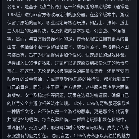
名思义，是基于《热血传奇》这一经典网游的早期版本（通常是
1.95版）进行非官方修改与定制的服务器。在这个版本中，游戏
保留了原始的画风、职业设定与核心玩法，如战士、法师、道士
三大职业的经典对决，以及刺激的副本探险、公会战、PK竞技
等。然而，与官方服务器不同的是，传奇私服往往拥有更高的自
由度，包括但不限于调整经验倍率、装备掉落率、新增特色地图
与装备等，旨在为玩家提供更加个性化、快速成长的游戏体验。
选择加入1.95传奇私服，玩家可以迅速感受到那份久违的激情与
热血。在这里，无论是追求极限属性的装备收集者，还是享受团
队合作的公会领袖，亦或是享受PK乐趣的独行侠，都能找到属于
自己的舞台。同时，由于是非官方运营，这些服务器也常常面临
着版权、安全及稳定性等问题，玩家在选择时需谨慎，确保自己
的账号安全并遵守相关法律法规。 此外，1.95传奇私服还承载着
一种情怀文化，它不仅仅是一个游戏的版本，更是那个年代玩家
共同记忆的载体。每当夜幕降临，一群群老玩家相聚在私服中，
重温旧梦，交流心得，那份跨越时空的友谊与默契，成为了传奇
私服独有的魅力所在。 总而言之，1.95传奇私服以其独特的魅力