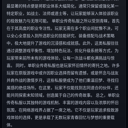
最显著的特点便是将职业体系大幅简化，通常只保留或强化某一
特定职业，如战士、法师或道士等，让玩家能够深入体验该职业
的极致魅力与无限可能。 单职业传奇私服之所以受到青睐，首先
在于其高度的职业专注性。玩家无需在多个职业间犹豫不决，可
以全心全意投入到所选职业的技能研究、装备搭配与战术策略
中，极大地提升了游戏的沉浸感和成就感。此外，这类私服往往
通过调整游戏平衡性、增加特色玩法、优化升级系统等方式，为
玩家带来前所未有的游戏体验，让每一次战斗都充满挑战与惊
喜。 同时，单职业传奇私服也是玩家怀旧情怀的寄托之地。许多
玩家在原版游戏中或许因职业选择而留有遗憾，或是怀念与战友
并肩作战的激情岁月，这些私服便成为了他们重温旧梦、寻找归
属感的绝佳场所。在这里，玩家不仅能找到志同道合的伙伴，还
能共同探索未知领域，创造属于自己的传奇故事。 总之，单职业
传奇私服以其独特的游戏机制、丰富的游戏内容以及浓厚的怀旧
氛围，在网络游戏界占据了一席之地。它不仅是玩家追求极致游
戏体验的选择，更是承载了无数玩家青春回忆与梦想的重要载
体。