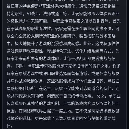
最显著的特点便是将职业体系大幅简化，通常只保留或强化某一
特定职业，如战士、法师或道士等，让玩家能够深入体验该职业
的极致魅力与无限可能。 单职业传奇私服之所以受到青睐，首先
在于其高度的职业专注性。玩家无需在多个职业间犹豫不决，可
以全心全意投入到所选职业的技能研究、装备搭配与战术策略
中，极大地提升了游戏的沉浸感和成就感。此外，这类私服往往
通过调整游戏平衡性、增加特色玩法、优化升级系统等方式，为
玩家带来前所未有的游戏体验，让每一次战斗都充满挑战与惊
喜。 同时，单职业传奇私服也是玩家怀旧情怀的寄托之地。许多
玩家在原版游戏中或许因职业选择而留有遗憾，或是怀念与战友
并肩作战的激情岁月，这些私服便成为了他们重温旧梦、寻找归
属感的绝佳场所。在这里，玩家不仅能找到志同道合的伙伴，还
能共同探索未知领域，创造属于自己的传奇故事。 总之，单职业
传奇私服以其独特的游戏机制、丰富的游戏内容以及浓厚的怀旧
氛围，在网络游戏界占据了一席之地。它不仅是玩家追求极致游
戏体验的选择，更是承载了无数玩家青春回忆与梦想的重要载
体。