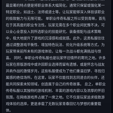
最显著的特点便是将职业体系大幅简化，通常只保留或强化某一
特定职业，如战士、法师或道士等，让玩家能够深入体验该职业
的极致魅力与无限可能。 单职业传奇私服之所以受到青睐，首先
在于其高度的职业专注性。玩家无需在多个职业间犹豫不决，可
以全心全意投入到所选职业的技能研究、装备搭配与战术策略
中，极大地提升了游戏的沉浸感和成就感。此外，这类私服往往
通过调整游戏平衡性、增加特色玩法、优化升级系统等方式，为
玩家带来前所未有的游戏体验，让每一次战斗都充满挑战与惊
喜。 同时，单职业传奇私服也是玩家怀旧情怀的寄托之地。许多
玩家在原版游戏中或许因职业选择而留有遗憾，或是怀念与战友
并肩作战的激情岁月，这些私服便成为了他们重温旧梦、寻找归
属感的绝佳场所。在这里，玩家不仅能找到志同道合的伙伴，还
能共同探索未知领域，创造属于自己的传奇故事。 总之，单职业
传奇私服以其独特的游戏机制、丰富的游戏内容以及浓厚的怀旧
氛围，在网络游戏界占据了一席之地。它不仅是玩家追求极致游
戏体验的选择，更是承载了无数玩家青春回忆与梦想的重要载
体。