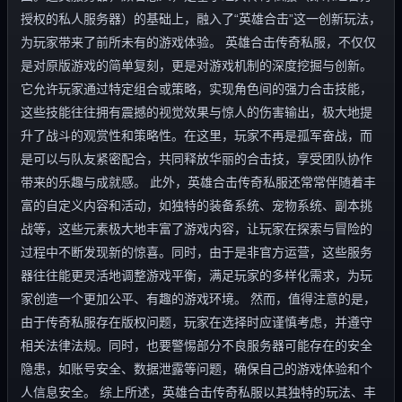
授权的私人服务器）的基础上，融入了“英雄合击”这一创新玩法，
为玩家带来了前所未有的游戏体验。 英雄合击传奇私服，不仅仅
是对原版游戏的简单复刻，更是对游戏机制的深度挖掘与创新。
它允许玩家通过特定组合或策略，实现角色间的强力合击技能，
这些技能往往拥有震撼的视觉效果与惊人的伤害输出，极大地提
升了战斗的观赏性和策略性。在这里，玩家不再是孤军奋战，而
是可以与队友紧密配合，共同释放华丽的合击技，享受团队协作
带来的乐趣与成就感。 此外，英雄合击传奇私服还常常伴随着丰
富的自定义内容和活动，如独特的装备系统、宠物系统、副本挑
战等，这些元素极大地丰富了游戏内容，让玩家在探索与冒险的
过程中不断发现新的惊喜。同时，由于是非官方运营，这些服务
器往往能更灵活地调整游戏平衡，满足玩家的多样化需求，为玩
家创造一个更加公平、有趣的游戏环境。 然而，值得注意的是，
由于传奇私服存在版权问题，玩家在选择时应谨慎考虑，并遵守
相关法律法规。同时，也要警惕部分不良服务器可能存在的安全
隐患，如账号安全、数据泄露等问题，确保自己的游戏体验和个
人信息安全。 综上所述，英雄合击传奇私服以其独特的玩法、丰