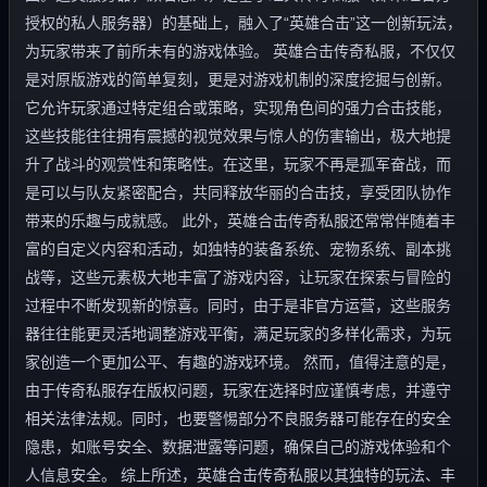
授权的私人服务器）的基础上，融入了“英雄合击”这一创新玩法，
为玩家带来了前所未有的游戏体验。 英雄合击传奇私服，不仅仅
是对原版游戏的简单复刻，更是对游戏机制的深度挖掘与创新。
它允许玩家通过特定组合或策略，实现角色间的强力合击技能，
这些技能往往拥有震撼的视觉效果与惊人的伤害输出，极大地提
升了战斗的观赏性和策略性。在这里，玩家不再是孤军奋战，而
是可以与队友紧密配合，共同释放华丽的合击技，享受团队协作
带来的乐趣与成就感。 此外，英雄合击传奇私服还常常伴随着丰
富的自定义内容和活动，如独特的装备系统、宠物系统、副本挑
战等，这些元素极大地丰富了游戏内容，让玩家在探索与冒险的
过程中不断发现新的惊喜。同时，由于是非官方运营，这些服务
器往往能更灵活地调整游戏平衡，满足玩家的多样化需求，为玩
家创造一个更加公平、有趣的游戏环境。 然而，值得注意的是，
由于传奇私服存在版权问题，玩家在选择时应谨慎考虑，并遵守
相关法律法规。同时，也要警惕部分不良服务器可能存在的安全
隐患，如账号安全、数据泄露等问题，确保自己的游戏体验和个
人信息安全。 综上所述，英雄合击传奇私服以其独特的玩法、丰