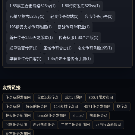
1.85霸王合击网络523sy(1)
1.80传奇发布523sy(1)
76精品复古523sy(1)
轻变传奇微端(1)
合击传奇小号(1)
195精品火龙传奇私服(1)
易战传奇单职业(1)
新开传奇1.85火龙版本(1)
传奇私服1.80合击版(1)
妖皇微变传奇(1)
圣域传奇合击(1)
宝来传奇备胎195(1)
单职业传奇白客(1)
1.85合击王者传奇手游(1)
友情链接
传奇私服发布网
我本沉默传奇
诚志开服网
300开服发布网
传奇私服
好玩的传奇网
114素材传奇网
4571传奇发布网
找传奇
楚天传奇新服网
lomo窝传奇发布网
zhaosf
热血传奇sf
沉默传奇私服
新开热血传奇
二零二传奇新服网
八当传奇新服网
复古传奇发布网